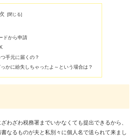
次
ードから申請
K
いつ手元に届くの？
どっかに紛失しちゃったよ～という場合は？
にざわざわ税務署までいかなくても提出できるから、
請書なるものが夫と私別々に個人名で送られて来まし