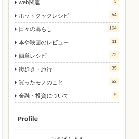
3
web関連
54
ホットクックレシピ
164
日々の暮らし
11
本や映画のレビュー
72
簡単レシピ
35
街歩き・旅行
52
買ったモノのこと
9
金融・投資について
Profile