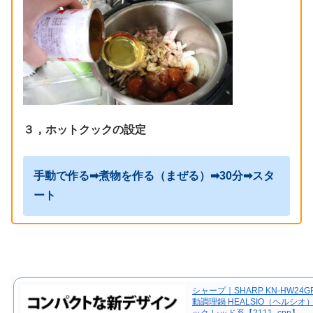
３，ホットクックの設定
手動で作る➡煮物を作る（まぜる）➡30分➡スタ
ート
シャープ｜SHARP KN-HW24
動調理鍋 HEALSIO（ヘルシオ
ック レッド系【2111_cpn】