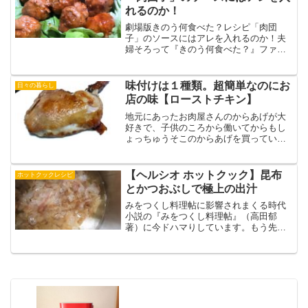
れるのか！
劇場版きのう何食べた？レシピ「肉団
子」のソースにはアレを入れるのか！夫
婦そろって『きのう何食べた？』ファン
です。映画観た帰り、その興奮のままレ
シピ本を買いました。
(function(b,c,f,g,a,d,e){b.MoshimoAffil...
味付けは１種類。超簡単なのにお
日々の暮らし
店の味【ローストチキン】
地元にあったお肉屋さんのからあげが大
好きで、子供のころから働いてからもし
ょっちゅうそこのからあげを買っていま
した。クリスマスにはそこで売られる骨
付きもも肉のローストチキンがうますぎ
て、地域の再開発で店が閉店すると聞い
【ヘルシオ ホットクック】昆布
ホットクックレシピ
た時姉はお肉屋に飛んでい...
とかつおぶしで極上の出汁
みをつくし料理帖に影響されまくる時代
小説の『みをつくし料理帖』（高田郁
著）に今ドハマりしています。もう先が
気になって気になって、隙間時間あれば
読んでいる状態。読みえ終えるのも寂し
いし、でも澪（主人公）の行く末が気に
なる・・・この小説の時代設...